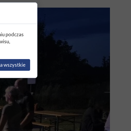
niu podczas
wisu,
a wszystkie