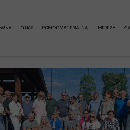
ÓWNA
O NAS
POMOC MATERIALNA
IMPREZY
GA
HISTORIA
PRZYDATNE LINKI